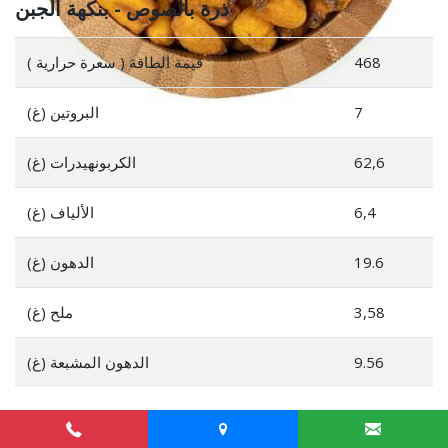
ذرة بالصوص - بنكهة الجبن
468
قيمة الطاقة ( سعرة حرارية )
7
البروتين (غ)
62,6
الكربونهيدرات (غ)
6,4
الألياف (غ)
19.6
الدهون (غ)
3,58
ملح (غ)
9.56
الدهون المشبعة (غ)