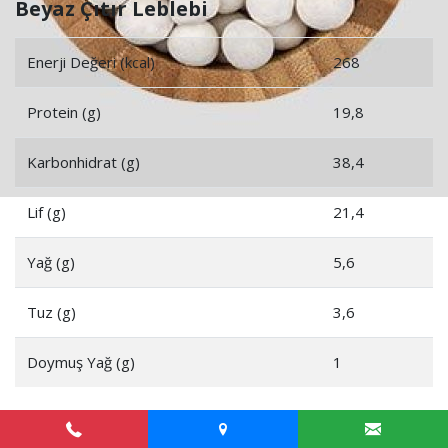
Beyaz Çıtır Leblebi
Enerji Değeri (kcal)
268
Protein (g)
19,8
Karbonhidrat (g)
38,4
Lif (g)
21,4
Yağ (g)
5,6
Tuz (g)
3,6
Doymuş Yağ (g)
1