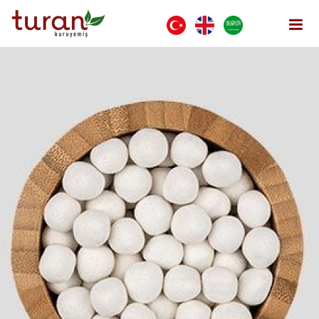
Beyaz Çıtır Leblebi
Anasayfa
KAPLAMALI ÜRÜNLER
Beyaz Çıtır Leblebi
Menü Aç