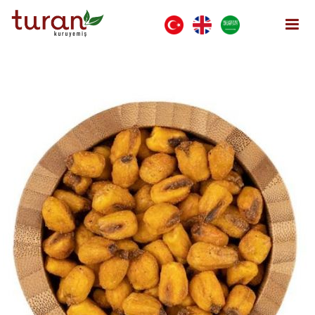
Soslu Mısır - Peynirli
Anasayfa
SOSLU MISIR
Soslu Mısır - Peynirli
Menü Aç