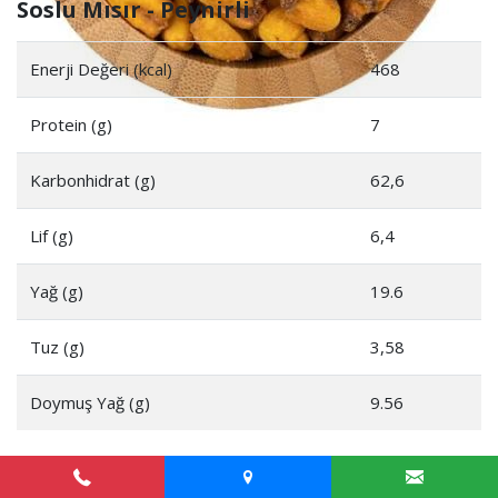
Soslu Mısır - Peynirli
Enerji Değeri (kcal)
468
Protein (g)
7
Karbonhidrat (g)
62,6
Lif (g)
6,4
Yağ (g)
19.6
Tuz (g)
3,58
Doymuş Yağ (g)
9.56