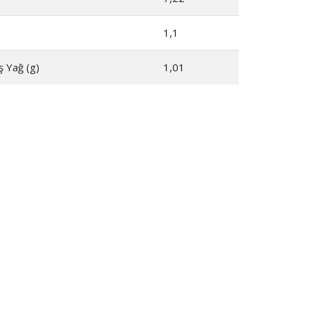
1,1
 Yağ (g)
1,01