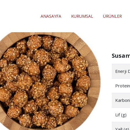
ANASAYFA
KURUMSAL
ÜRÜNLER
Ana
Susam
Enerji 
Protein
Karbonh
Lif (g)
Yağ (g)