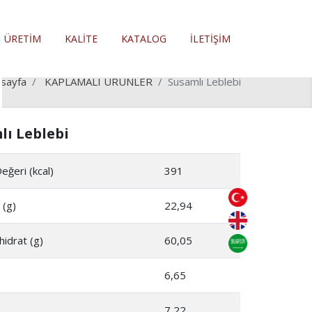
ÜRETIM
KALITE
KATALOG
İLETIŞIM
sayfa
KAPLAMALI ÜRÜNLER
Susamlı Leblebi
lı Leblebi
Değeri (kcal)
391
 (g)
22,94
idrat (g)
60,05
6,65
7,22